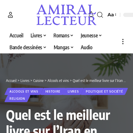
Aa
Accueil
Livres
Romans
Jeunesse
Bande dessinées
Mangas
Audio
Accueil
>
Livres
>
Cuisine
>
Alcools et vins
>
Quel est le meilleur livre sur l’Iran en 2026 ? Découvrez nos 4 sélections
ALCOOLS ET VINS
HISTOIRE
LIVRES
POLITIQUE ET SOCIÉTÉ
RELIGION
Quel est le meilleur
livre sur l’Iran en