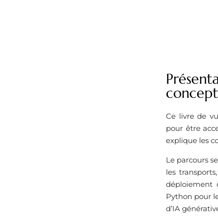
Présenta
concepts
Ce livre de vu
pour être acc
explique les c
Le parcours s
les transport
déploiement d
Python pour l
d’IA générati