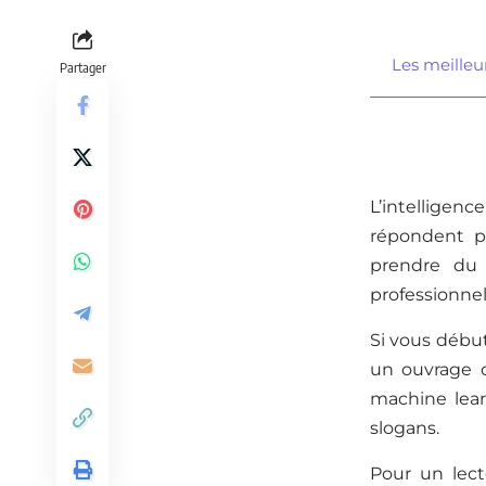
Les meilleurs
Partager
L’intelligenc
répondent pa
prendre du 
professionnel
Si vous débute
un ouvrage q
machine lear
slogans.
Pour un lect