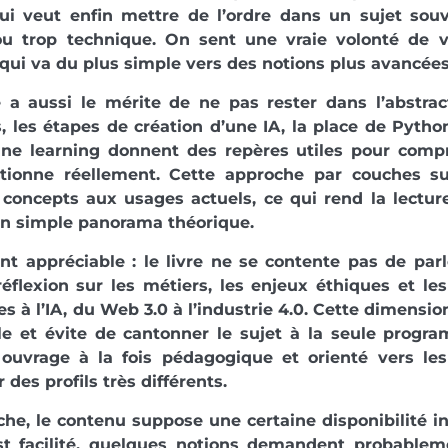
qui veut enfin mettre de l’ordre dans un sujet so
u trop technique. On sent une vraie volonté de vu
qui va du plus simple vers des notions plus avancées
 a aussi le mérite de ne pas rester dans l’abstrac
, les étapes de création d’une IA, la place de Pyth
ne learning donnent des repères utiles pour com
ctionne réellement. Cette approche par couches s
s concepts aux usages actuels, ce qui rend la lectur
un simple panorama théorique.
nt appréciable : le livre ne se contente pas de parl
réflexion sur les métiers, les enjeux éthiques et le
ées à l’IA, du Web 3.0 à l’industrie 4.0. Cette dimensi
le et évite de cantonner le sujet à la seule progr
ouvrage à la fois pédagogique et orienté vers les
 des profils très différents.
he, le contenu suppose une certaine disponibilité in
est facilité, quelques notions demandent probableme