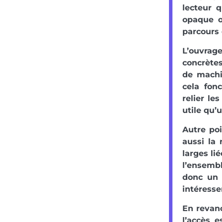
lecteur 
opaque o
parcours 
L’ouvrage
concrètes
de machi
cela fon
relier le
utile qu’
Autre poi
aussi la 
larges li
l’ensemb
donc un 
intéresser
En revanc
l’accès 