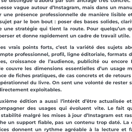
se distingue d’abord par son ancrage très concret.
esse vague autour d’Instagram, mais dans un manue
r une présence professionnelle de manière lisible et
sujet par le bon bout : poser des bases solides, clarif
e une stratégie qui tient la route. Pour quelqu’un q
perser et donne rapidement un cadre de travail utile.
es vrais points forts, c’est la variété des sujets 
ompte professionnel, profil, ligne éditoriale, formats
ques, croissance de l’audience, publicité ou encore
le couvre les dimensions essentielles d’un usage m
ce de fiches pratiques, de cas concrets et de retours
opérationnel du livre. On sent une volonté de rester s
directement exploitables.
uxième édition a aussi l’intérêt d’être actualisée 
ompagner des usages qui évoluent vite. Le fait qu
stabilité malgré les mises à jour d’Instagram est ras
he un support fiable, pas un contenu trop daté. La 
cices donnent un rythme agréable à la lecture et fa