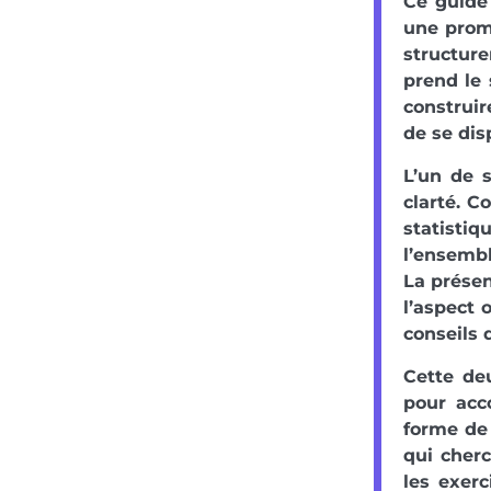
Ce guide 
une prom
structure
prend le 
construir
de se dis
L’un de s
clarté. C
statisti
l’ensemb
La présen
l’aspect 
conseils 
Cette de
pour acc
forme de 
qui cherc
les exer