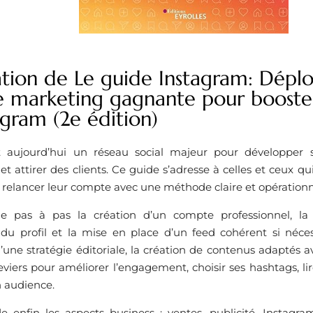
ation de Le guide Instagram: Dépl
ie marketing gagnante pour booster
agram (2e édition)
 aujourd’hui un réseau social majeur pour développer sa 
attirer des clients. Ce guide s’adresse à celles et ceux qu
relancer leur compte avec une méthode claire et opérationn
 pas à pas la création d’un compte professionnel, la dé
 du profil et la mise en place d’un feed cohérent si nécessa
’une stratégie éditoriale, la création de contenus adaptés ave
leviers pour améliorer l’engagement, choisir ses hashtags, lire
n audience.
de enfin les aspects business : ventes, publicité, Instagr