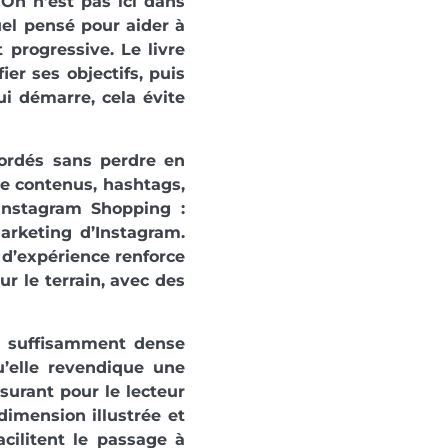
 On n’est pas ici dans
l pensé pour aider à
 progressive. Le livre
ier ses objectifs, puis
ui démarre, cela évite
abordés sans perdre en
 de contenus, hashtags,
 Instagram Shopping :
arketing d’Instagram.
 d’expérience renforce
ur le terrain, avec des
et suffisamment dense
’elle revendique une
surant pour le lecteur
dimension illustrée et
cilitent le passage à