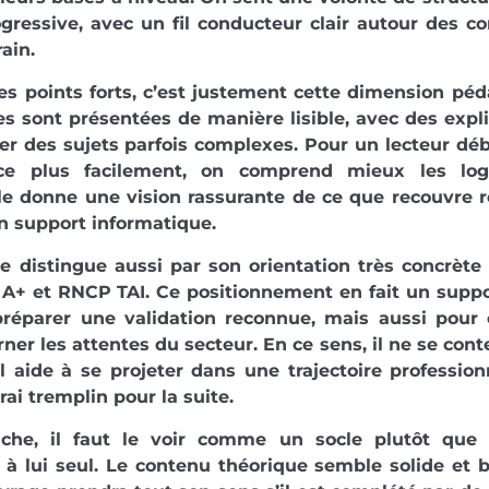
ogressive, avec un fil conducteur clair autour des 
rain.
es points forts, c’est justement cette dimension pé
s sont présentées de manière lisible, avec des expl
ier des sujets parfois complexes. Pour un lecteur déb
ce plus facilement, on comprend mieux les log
le donne une vision rassurante de ce que recouvre r
n support informatique.
se distingue aussi par son orientation très concrète 
A+ et RNCP TAI. Ce positionnement en fait un suppor
préparer une validation reconnue, mais aussi pour
ner les attentes du secteur. En ce sens, il ne se con
il aide à se projeter dans une trajectoire profession
rai tremplin pour la suite.
che, il faut le voir comme un socle plutôt que
à lui seul. Le contenu théorique semble solide et 