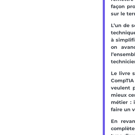
façon pr
sur le ter
L’un de s
technique
à simplif
on avan
l’ensemb
technicie
Le livre 
CompTIA 
veulent 
mieux cer
métier : 
faire un v
En revan
complète 