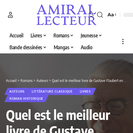
Aa
Accueil
Livres
Romans
Jeunesse
Bande dessinées
Mangas
Audio
Accueil
>
Romans
>
Auteurs
>
Quel est le meilleur livre de Gustave Flaubert en 2026 ? Découvrez nos 3 sélections
AUTEURS
LITTÉRATURE CLASSIQUE
LIVRES
ROMAN HISTORIQUE
Quel est le meilleur
livre de Gustave