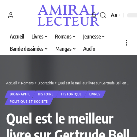
Aa
Accueil
Livres
Romans
Jeunesse
Bande dessinées
Mangas
Audio
Accueil
>
Romans
>
Biographie
>
Quel est le meilleur livre sur Gertrude Bell en 2026 ? Découvrez nos 2 sélections
BIOGRAPHIE
HISTOIRE
HISTORIQUE
LIVRES
POLITIQUE ET SOCIÉTÉ
Quel est le meilleur
livre sur Gertrude Bell