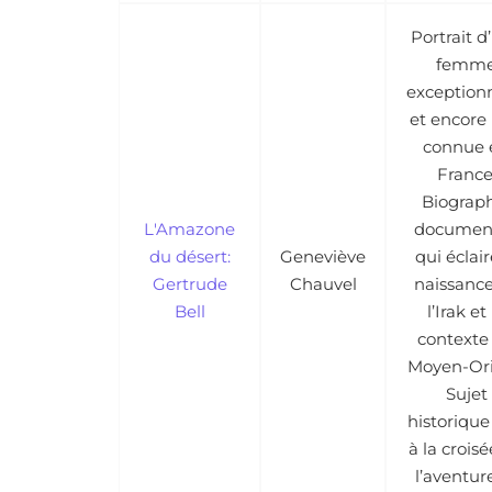
Portrait d
femm
exceptionn
et encore
connue 
France
Biograp
L'Amazone
documen
du désert:
Geneviève
qui éclair
Gertrude
Chauvel
naissanc
Bell
l’Irak et
contexte
Moyen-Ori
Sujet
historique 
à la crois
l’aventur