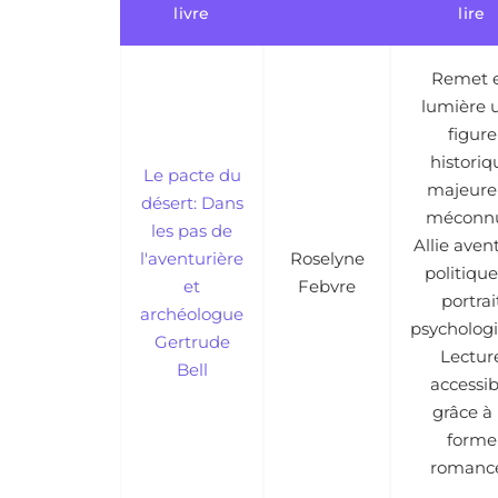
livre
lire
Remet 
lumière 
figure
historiq
Le pacte du
majeure
désert: Dans
méconnu
les pas de
Allie aven
l'aventurière
Roselyne
politique
et
Febvre
portrai
archéologue
psycholog
Gertrude
Lectur
Bell
accessib
grâce à 
forme
romanc