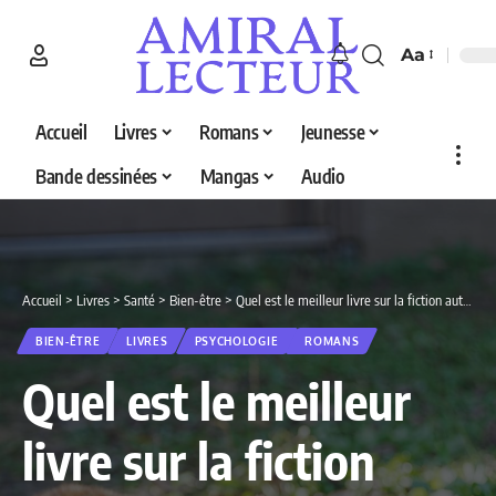
Aa
Accueil
Livres
Romans
Jeunesse
Bande dessinées
Mangas
Audio
Accueil
>
Livres
>
Santé
>
Bien-être
>
Quel est le meilleur livre sur la fiction autour des maladies rares en 2026 ? Découvrez nos 3 sélections
BIEN-ÊTRE
LIVRES
PSYCHOLOGIE
ROMANS
Quel est le meilleur
livre sur la fiction