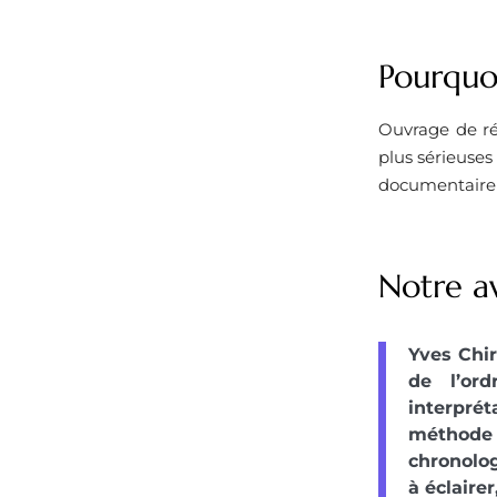
Pourquoi
Ouvrage de réf
plus sérieuses
documentaire e
Notre av
Yves Chir
de l’or
interprét
méthode 
chronolog
à éclaire