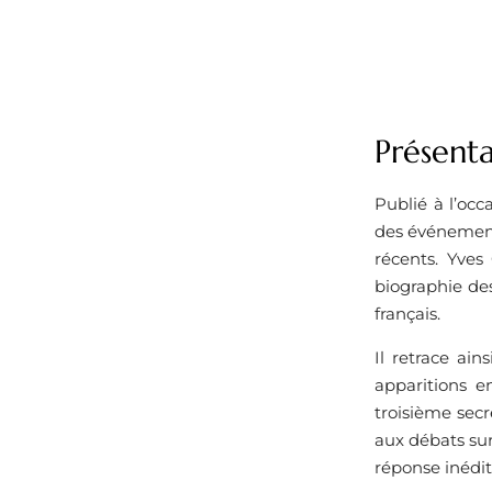
Présenta
Publié à l’occ
des événements
récents. Yves
biographie de
français.
Il retrace ain
apparitions e
troisième secr
aux débats sur
réponse inédite