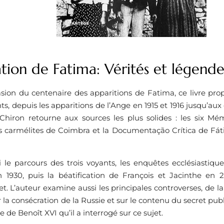
tion de Fatima: Vérités et légende
asion du centenaire des apparitions de Fatima, ce livre pr
, depuis les apparitions de l’Ange en 1915 et 1916 jusqu’au
 Chiron retourne aux sources les plus solides : les six Mé
s carmélites de Coimbra et la Documentação Crítica de Fáti
si le parcours des trois voyants, les enquêtes ecclésiastiqu
n 1930, puis la béatification de François et Jacinthe en 
et. L’auteur examine aussi les principales controverses, de l
 la consécration de la Russie et sur le contenu du secret publ
 de Benoît XVI qu’il a interrogé sur ce sujet.