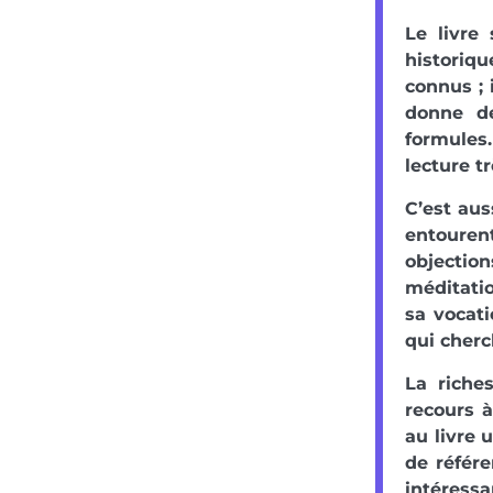
Le livre
historiq
connus ; 
donne d
formules.
lecture t
C’est aus
entouren
objectio
méditatio
sa vocati
qui cherc
La riche
recours à
au livre 
de référe
intéressa