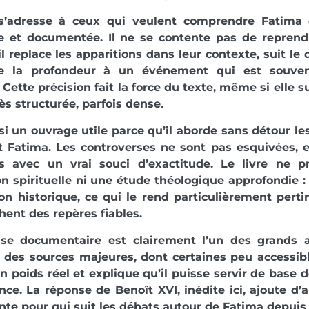
 s’adresse à ceux qui veulent comprendre Fatima 
ue et documentée. Il ne se contente pas de reprend
il replace les apparitions dans leur contexte, suit le 
e la profondeur à un événement qui est souven
 Cette précision fait la force du texte, même si elle
rès structurée, parfois dense.
si un ouvrage utile parce qu’il aborde sans détour le
t Fatima. Les controverses ne sont pas esquivées, e
ns avec un vrai souci d’exactitude. Le livre ne p
n spirituelle ni une étude théologique approfondie 
on historique, ce qui le rend particulièrement perti
hent des repères fiables.
sse documentaire est clairement l’un des grands 
 des sources majeures, dont certaines peu accessib
un poids réel et explique qu’il puisse servir de base d
nce. La réponse de Benoît XVI, inédite ici, ajoute d’
nte pour qui suit les débats autour de Fatima depui