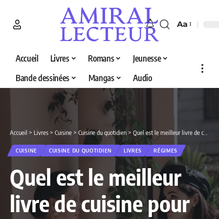
Aa
Accueil
Livres
Romans
Jeunesse
Bande dessinées
Mangas
Audio
Accueil
>
Livres
>
Cuisine
>
Cuisine du quotidien
>
Quel est le meilleur livre de cuisine pour débutant en 2026 ? Découvrez nos 5 sélections
CUISINE
CUISINE DU QUOTIDIEN
LIVRES
RÉGIMES
Quel est le meilleur
livre de cuisine pour