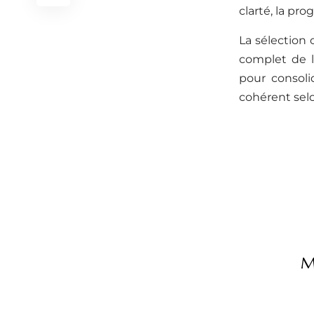
clarté, la pro
La sélection
complet de l
pour consoli
cohérent selo
M