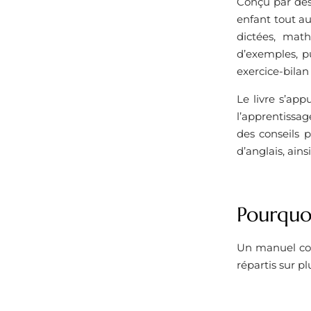
Conçu par des
enfant tout au
dictées, math
d’exemples, p
exercice-bilan
Le livre s’app
l’apprentissag
des conseils p
d’anglais, ain
Pourquoi
Un manuel com
répartis sur p