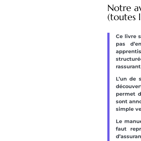
Notre a
(toutes 
Ce livre 
pas d’e
apprenti
structur
rassurant
L’un de s
découver
permet de
sont anno
simple ve
Le manue
faut re
d’assuran