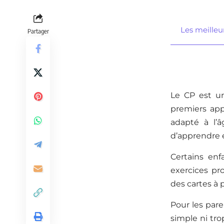
Les meilleur
Partager
Le CP est un
premiers app
adapté à l’â
d’apprendre e
Certains enf
exercices pr
des cartes à 
Pour les paren
simple ni tro