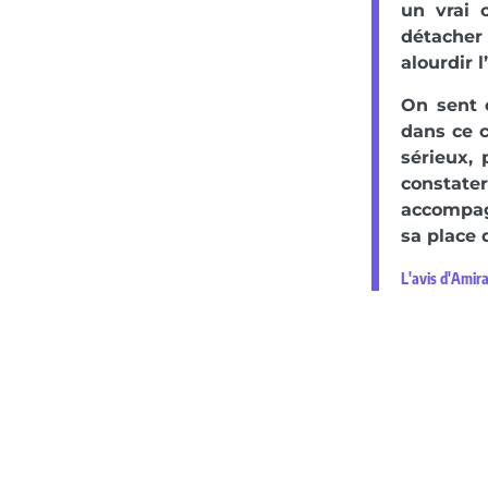
un vrai 
détacher 
alourdir 
On sent e
dans ce c
sérieux, 
constate
accompagn
sa place
L'avis d'Amir