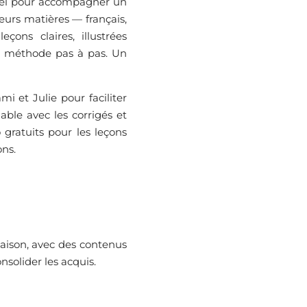
tiel pour accompagner un
eurs matières — français,
ons claires, illustrées
la méthode pas à pas. Un
i et Julie pour faciliter
able avec les corrigés et
 gratuits pour les leçons
ons.
ison, avec des contenus
solider les acquis.