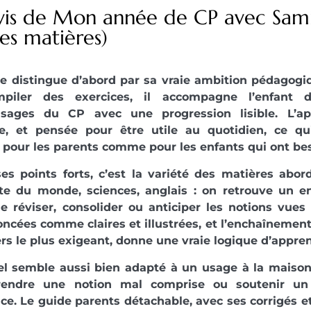
vis de Mon année de CP avec Sami 
les matières)
se distingue d’abord par sa vraie ambition pédagogiq
mpiler des exercices, il accompagne l’enfant 
ssages du CP avec une progression lisible. L’ap
ée, et pensée pour être utile au quotidien, ce qu
 pour les parents comme pour les enfants qui ont bes
es points forts, c’est la variété des matières abor
te du monde, sciences, anglais : on retrouve un e
 réviser, consolider ou anticiper les notions vues
ncées comme claires et illustrées, et l’enchaînement 
rs le plus exigeant, donne une vraie logique d’appren
l semble aussi bien adapté à un usage à la maison
prendre une notion mal comprise ou soutenir u
ce. Le guide parents détachable, avec ses corrigés et