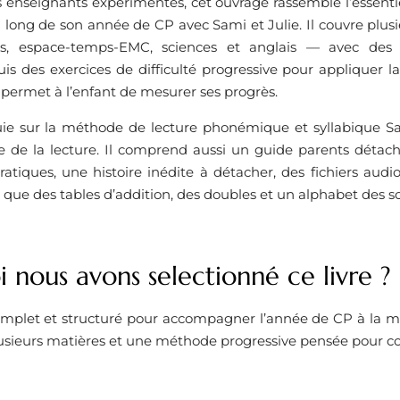
 enseignants expérimentés, cet ouvrage rassemble l’essen
 long de son année de CP avec Sami et Julie. Il couvre plusi
s, espace-temps-EMC, sciences et anglais — avec des leç
uis des exercices de difficulté progressive pour appliquer 
 permet à l’enfant de mesurer ses progrès.
uie sur la méthode de lecture phonémique et syllabique Sam
e de la lecture. Il comprend aussi un guide parents détach
ratiques, une histoire inédite à détacher, des fichiers audio
si que des tables d’addition, des doubles et un alphabet des s
 nous avons selectionné ce livre ?
plet et structuré pour accompagner l’année de CP à la ma
lusieurs matières et une méthode progressive pensée pour con