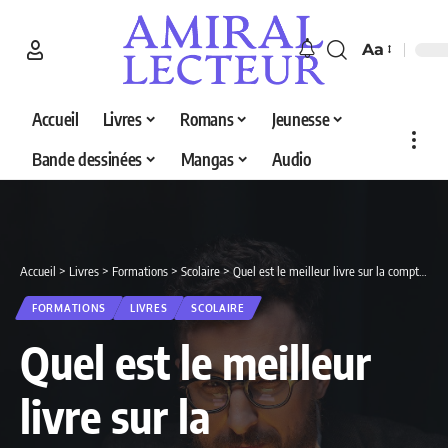
Aa
Accueil
Livres
Romans
Jeunesse
Bande dessinées
Mangas
Audio
Accueil
>
Livres
>
Formations
>
Scolaire
>
Quel est le meilleur livre sur la comptabilité générale en 2026 ? Découvrez nos 4 sélections
FORMATIONS
LIVRES
SCOLAIRE
Quel est le meilleur
livre sur la