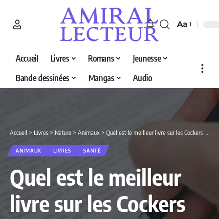
Aa
Accueil
Livres
Romans
Jeunesse
Bande dessinées
Mangas
Audio
Accueil
>
Livres
>
Nature
>
Animaux
>
Quel est le meilleur livre sur les Cockers Spaniels Anglais en 2026 ? Découvrez nos 3 sélections
ANIMAUX
LIVRES
SANTÉ
Quel est le meilleur
livre sur les Cockers