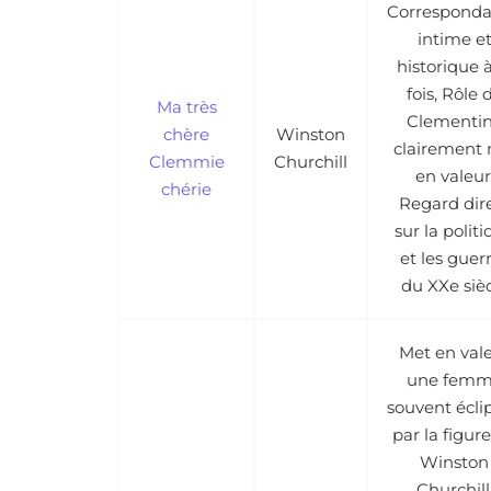
Correspond
intime e
historique à
fois, Rôle 
Ma très
Clementi
chère
Winston
clairement 
Clemmie
Churchill
en valeur
chérie
Regard dir
sur la polit
et les guer
du XXe siè
Met en val
une fem
souvent écli
par la figur
Winston
Churchill