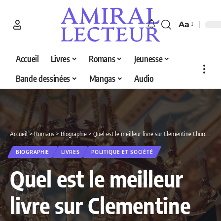
Aa
Accueil
Livres
Romans
Jeunesse
Bande dessinées
Mangas
Audio
Accueil
>
Romans
>
Biographie
>
Quel est le meilleur livre sur Clementine Churchill en 2026 ? Découvrez nos 2 sélections
BIOGRAPHIE
LIVRES
POLITIQUE ET SOCIÉTÉ
Quel est le meilleur
livre sur Clementine