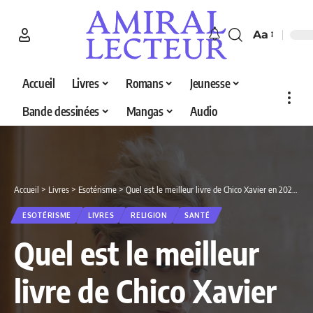
Aa
Accueil
Livres
Romans
Jeunesse
Bande dessinées
Mangas
Audio
Accueil
>
Livres
>
Esotérisme
>
Quel est le meilleur livre de Chico Xavier en 2026 ? Découvrez nos 3 sélections
ESOTÉRISME
LIVRES
RELIGION
SANTÉ
Quel est le meilleur
livre de Chico Xavier