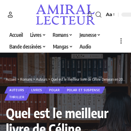
Aa
Accueil
Livres
Romans
Jeunesse
Bande dessinées
Mangas
Audio
Accueil
>
Romans
>
Auteurs
>
Quel est le meilleur livre de Céline Denjean en 2026 ? Découvrez nos 4 sélections
AUTEURS
LIVRES
POLAR
POLAR ET SUSPENSE
THRILLER
Quel est le meilleur
livre de Céline