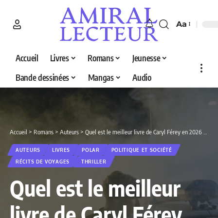
Aa
Accueil
Livres
Romans
Jeunesse
Bande dessinées
Mangas
Audio
Accueil
>
Romans
>
Auteurs
>
Quel est le meilleur livre de Caryl Férey en 2026 ? Découvrez nos 5 sélections
AUTEURS
LIVRES
POLAR
POLITIQUE ET SOCIÉTÉ
RÉCITS DE VOYAGES
THRILLER
Quel est le meilleur
livre de Caryl Férey