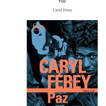
Paz
Caryl Férey