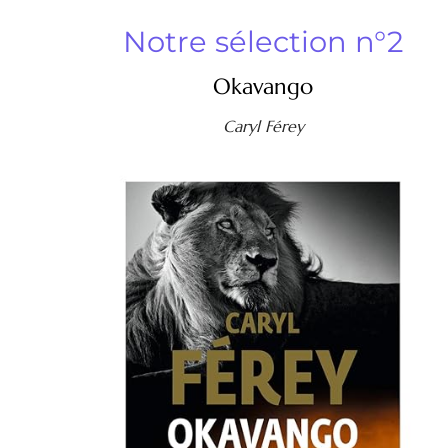
Notre sélection n°2
Okavango
Caryl Férey