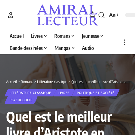
Aa
Accueil
Livres
Romans
Jeunesse
Bande dessinées
Mangas
Audio
Accueil
>
Romans
>
Littérature classique
>
Quel est le meilleur livre d’Aristote en 2026 ? Découvrez nos 5 sélections
LITTÉRATURE CLASSIQUE
LIVRES
POLITIQUE ET SOCIÉTÉ
PSYCHOLOGIE
Quel est le meilleur
livre d’Aristote en