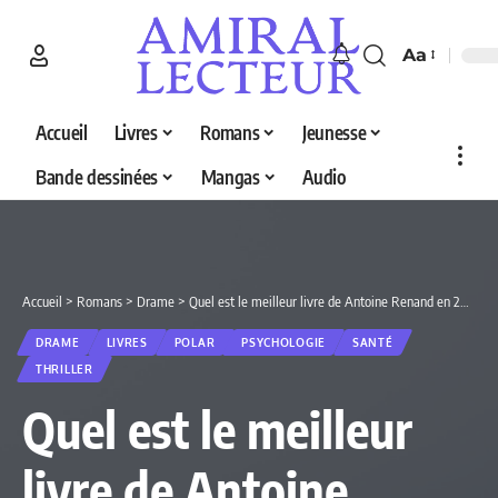
Aa
Accueil
Livres
Romans
Jeunesse
Bande dessinées
Mangas
Audio
Accueil
>
Romans
>
Drame
>
Quel est le meilleur livre de Antoine Renand en 2026 ? Découvrez nos 5 sélections
DRAME
LIVRES
POLAR
PSYCHOLOGIE
SANTÉ
THRILLER
Quel est le meilleur
livre de Antoine