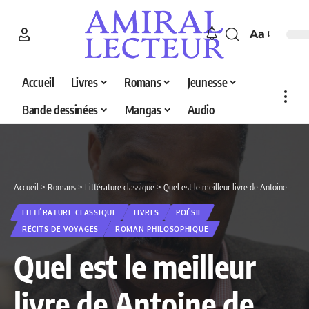
Aa
Accueil
Livres
Romans
Jeunesse
Bande dessinées
Mangas
Audio
Accueil
>
Romans
>
Littérature classique
>
Quel est le meilleur livre de Antoine de Saint-Exupéry en 2026 ? Découvrez nos 5 sélections
LITTÉRATURE CLASSIQUE
LIVRES
POÉSIE
RÉCITS DE VOYAGES
ROMAN PHILOSOPHIQUE
Quel est le meilleur
livre de Antoine de