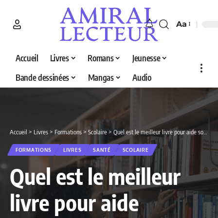
Aa
Accueil
Livres
Romans
Jeunesse
Bande dessinées
Mangas
Audio
Accueil
>
Livres
>
Formations
>
Scolaire
>
Quel est le meilleur livre pour aide soignante en 2026 ? Découvrez nos 5 sélections
FORMATIONS
LIVRES
SANTÉ
SCOLAIRE
Quel est le meilleur
livre pour aide