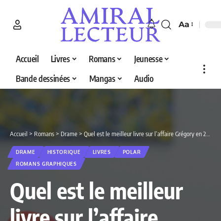
Aa
Accueil
Livres
Romans
Jeunesse
Bande dessinées
Mangas
Audio
Accueil
>
Romans
>
Drame
>
Quel est le meilleur livre sur l’affaire Grégory en 2026 ? Découvrez nos 5 sélections
DRAME
HISTORIQUE
LIVRES
POLAR
ROMANS GRAPHIQUES
Quel est le meilleur
livre sur l’affaire