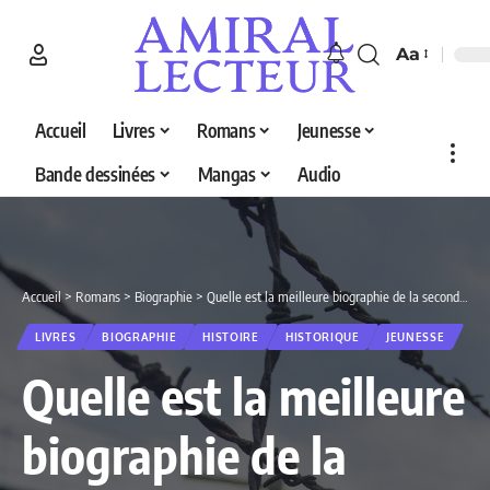
Aa
Accueil
Livres
Romans
Jeunesse
Bande dessinées
Mangas
Audio
Accueil
>
Romans
>
Biographie
>
Quelle est la meilleure biographie de la seconde guerre mondiale en 2026 ? Le top 5 des livres sur la 2nd guerre mondiale
LIVRES
BIOGRAPHIE
HISTOIRE
HISTORIQUE
JEUNESSE
Quelle est la meilleure
biographie de la