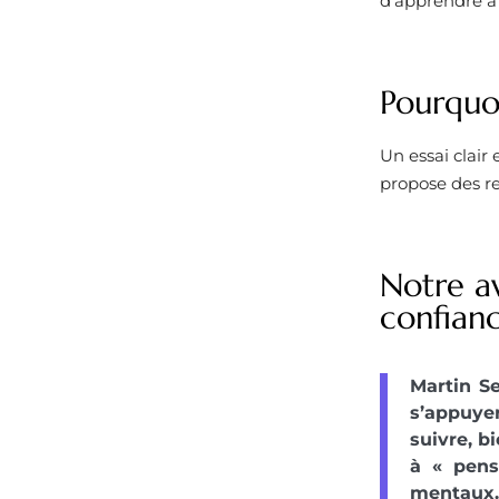
d’apprendre à 
Pourquoi
Un essai clair
propose des re
Notre a
confianc
Martin S
s’appuyer
suivre, b
à « pens
mentaux.