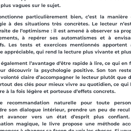
plus vagues sur le sujet.
onctionne particulièrement bien, c’est la manière d
ie à des situations très concrètes. Le lecteur n’e
raite de l’optimisme : il est amené à observer sa pro
ements, à repérer ses automatismes et à envisa
ifs. Les tests et exercices mentionnés apportent
ve appréciable, qui rend la lecture plus vivante et plus
a également l’avantage d’être rapide à lire, ce qui en 
our découvrir la psychologie positive. Son ton rest
volonté claire d’accompagner le lecteur plutôt que de
rtout des clés pour mieux vivre au quotidien, ce qui 
re à la fois légère et porteuse d’effets concrets.
ne recommandation naturelle pour toute perso
re son dialogue intérieur, prendre un peu de recul
t avancer vers un état d’esprit plus confiant
mation magique, le livre propose une méthode acce
encer à changer sa façon de voir les choses. Si vo