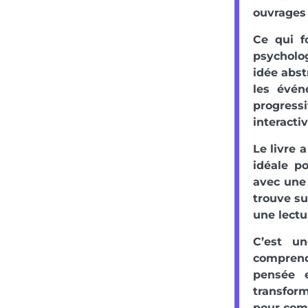
ouvrages 
Ce qui f
psycholog
idée abst
les évén
progress
interacti
Le livre 
idéale p
avec une 
trouve su
une lectu
C’est u
comprend
pensée e
transfor
pour comm