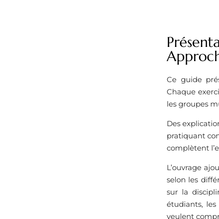
Présent
Approc
Ce guide pré
Chaque exercic
les groupes mus
Des explicati
pratiquant con
complètent l’
L’ouvrage ajou
selon les diff
sur la discip
étudiants, les
veulent compr