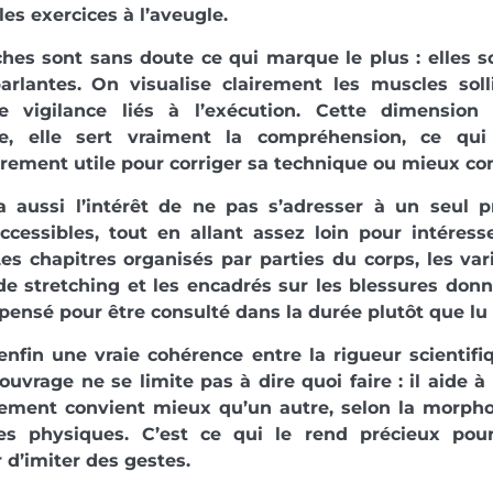
les exercices à l’aveugle.
hes sont sans doute ce qui marque le plus : elles s
arlantes. On visualise clairement les muscles soll
e vigilance liés à l’exécution. Cette dimension
ve, elle sert vraiment la compréhension, ce qu
èrement utile pour corriger sa technique ou mieux co
a aussi l’intérêt de ne pas s’adresser à un seul pr
ccessibles, tout en allant assez loin pour intéres
es chapitres organisés par parties du corps, les vari
de stretching et les encadrés sur les blessures do
pensé pour être consulté dans la durée plutôt que lu 
nfin une vraie cohérence entre la rigueur scientifi
L’ouvrage ne se limite pas à dire quoi faire : il aid
ment convient mieux qu’un autre, selon la morpholog
tes physiques. C’est ce qui le rend précieux pou
 d’imiter des gestes.