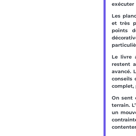
exécuter 
Les planc
et très p
points d
décorati
particuli
Le livre 
restent a
avancé. L
conseils 
complet, 
On sent e
terrain. 
un mouve
contrain
contenter