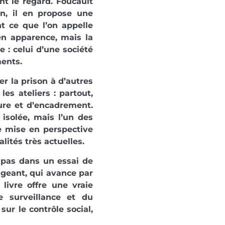
nt le regard. Foucault
n, il en propose une
nt ce que l’on appelle
 en apparence, mais la
 : celui d’une société
ments.
er la prison à d’autres
les ateliers : partout,
re et d’encadrement.
isolée, mais l’un des
te mise en perspective
lités très actuelles.
t pas dans un essai de
igeant, qui avance par
livre offre une vraie
 surveillance et du
ur le contrôle social,