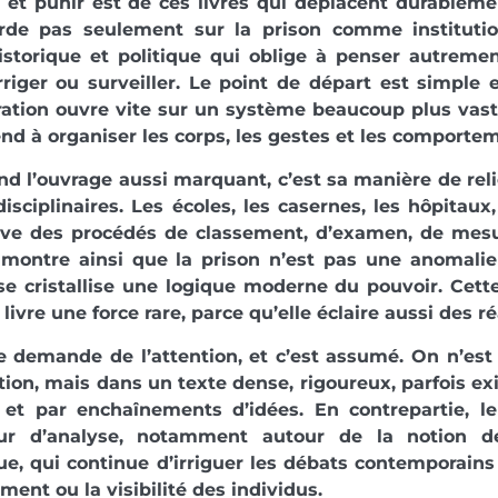
r et punir est de ces livres qui déplacent durableme
arde pas seulement sur la prison comme institutio
istorique et politique qui oblige à penser autreme
rriger ou surveiller. Le point de départ est simple
tion ouvre vite sur un système beaucoup plus vaste
nd à organiser les corps, les gestes et les comporte
nd l’ouvrage aussi marquant, c’est sa manière de reli
isciplinaires. Les écoles, les casernes, les hôpitaux, 
uve des procédés de classement, d’examen, de mesu
 montre ainsi que la prison n’est pas une anomalie 
se cristallise une logique moderne du pouvoir. Cet
ivre une force rare, parce qu’elle éclaire aussi des réa
e demande de l’attention, et c’est assumé. On n’es
tion, mais dans un texte dense, rigoureux, parfois ex
 et par enchaînements d’idées. En contrepartie, le 
ur d’analyse, notamment autour de la notion de
e, qui continue d’irriguer les débats contemporains s
ment ou la visibilité des individus.