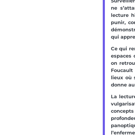
Surveille
ne s’att
lecture h
punir, co
démonstra
qui appre
Ce qui re
espaces d
on retro
Foucault
lieux où 
donne au l
La lectur
vulgarisa
concepts
profonde
panoptiqu
l’enferme