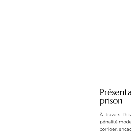
Présenta
prison
À travers l’h
pénalité mode
corriger, enca