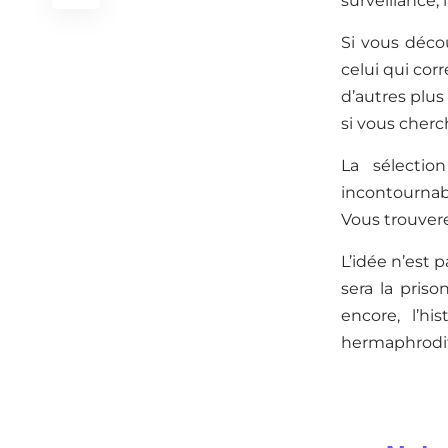
surveillance,
Si vous décou
celui qui cor
d’autres plus
si vous cherc
La sélectio
incontournabl
Vous trouvere
L’idée n’est p
sera la priso
encore, l’h
hermaphrodi