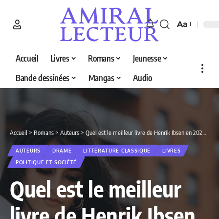
Aa
Accueil
Livres
Romans
Jeunesse
Bande dessinées
Mangas
Audio
Accueil
>
Romans
>
Auteurs
>
Quel est le meilleur livre de Henrik Ibsen en 2026 ? Découvrez nos 5 sélections
AUTEURS
DRAME
LITTÉRATURE CLASSIQUE
LIVRES
POLITIQUE ET SOCIÉTÉ
Quel est le meilleur
livre de Henrik Ibsen