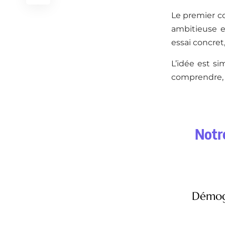
Le premier c
ambitieuse e
essai concret,
L’idée est si
comprendre, 
Notre
Démogr