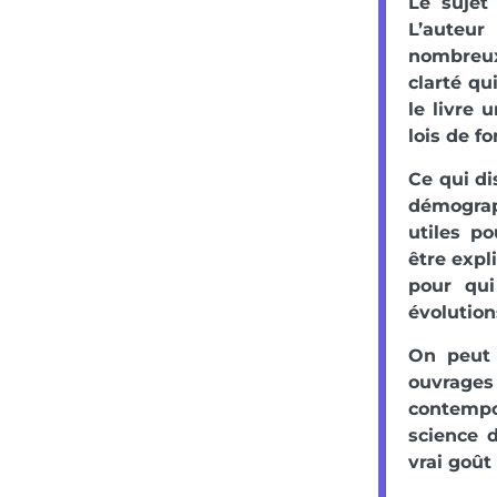
Le sujet
L’auteur
nombreux
clarté qu
le livre 
lois de f
Ce qui di
démograph
utiles p
être expl
pour qui
évolutio
On peut 
ouvrages
contempor
science 
vrai goût 