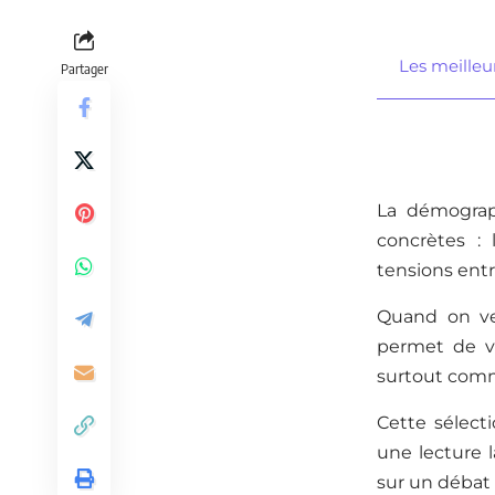
Les meilleu
Partager
La démograph
concrètes : l
tensions entr
Quand on veu
permet de vo
surtout comme
Cette sélect
une lecture l
sur un débat t