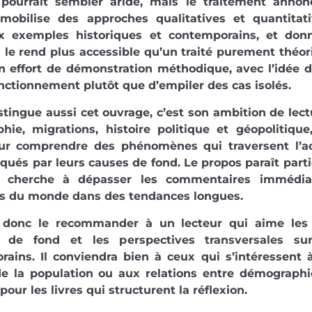
 pourrait sembler aride, mais le traitement annon
 mobilise des approches qualitatives et quantitat
 exemples historiques et contemporains, et don
i le rend plus accessible qu’un traité purement théor
un effort de démonstration méthodique, avec l’idée d
onctionnement plutôt que d’empiler des cas isolés.
stingue aussi cet ouvrage, c’est son ambition de lect
ie, migrations, histoire politique et géopolitique
our comprendre des phénomènes qui traversent l’ac
iqués par leurs causes de fond. Le propos paraît part
 cherche à dépasser les commentaires immédiat
ns du monde dans des tendances longues.
donc le recommander à un lecteur qui aime les a
 de fond et les perspectives transversales su
ains. Il conviendra bien à ceux qui s’intéressent à
de la population ou aux relations entre démographie
pour les livres qui structurent la réflexion.