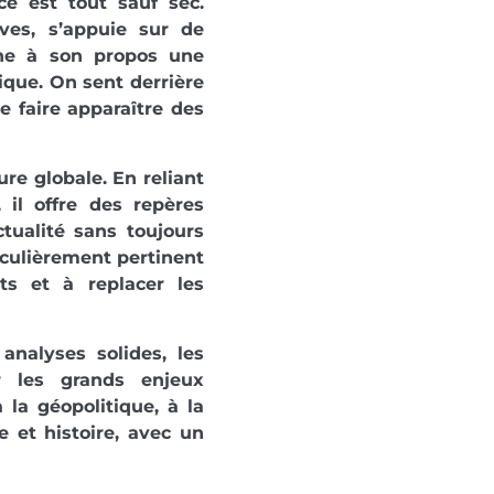
cé est tout sauf sec.
ives, s’appuie sur de
ne à son propos une
ique. On sent derrière
e faire apparaître des
ure globale. En reliant
, il offre des repères
tualité sans toujours
iculièrement pertinent
s et à replacer les
nalyses solides, les
r les grands enjeux
 la géopolitique, à la
 et histoire, avec un