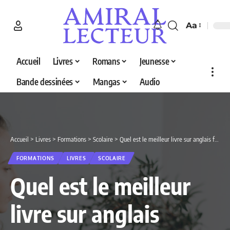
Aa
Accueil
Livres
Romans
Jeunesse
Bande dessinées
Mangas
Audio
Accueil
>
Livres
>
Formations
>
Scolaire
>
Quel est le meilleur livre sur anglais français en 2026 ? Découvrez nos 5 sélections
FORMATIONS
LIVRES
SCOLAIRE
Quel est le meilleur
livre sur anglais